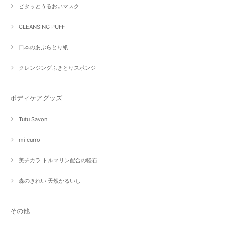
ピタッとうるおいマスク
CLEANSING PUFF
日本のあぶらとり紙
クレンジングふきとりスポンジ
ボディケアグッズ
Tutu Savon
mi curro
美チカラ トルマリン配合の軽石
森のきれい 天然かるいし
その他