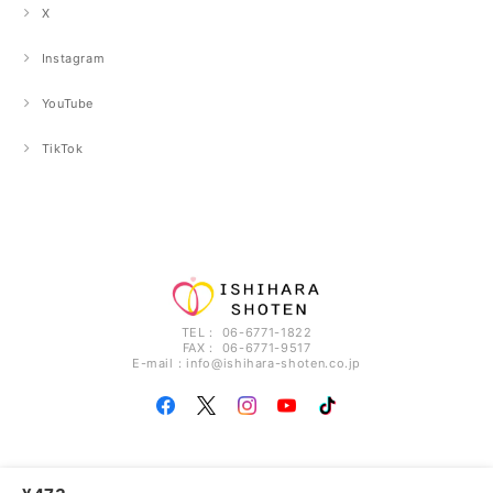
X
Instagram
YouTube
TikTok
TEL： 06-6771-1822
FAX： 06-6771-9517
E-mail：
info@ishihara-shoten.co.jp