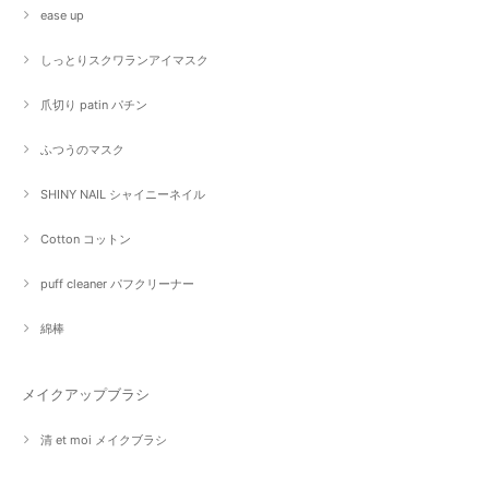
ease up
しっとりスクワランアイマスク
爪切り patin パチン
ふつうのマスク
SHINY NAIL シャイニーネイル
Cotton コットン
puff cleaner パフクリーナー
綿棒
メイクアップブラシ
清 et moi メイクブラシ