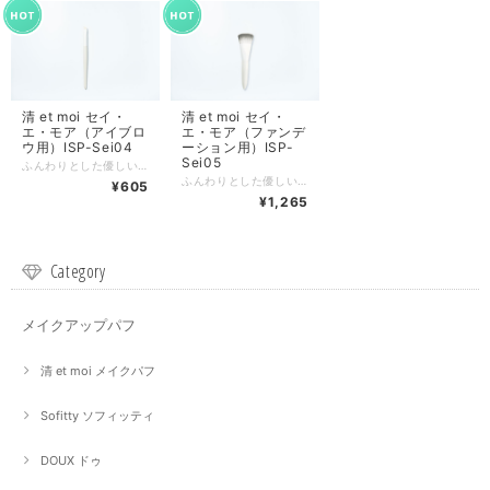
清 et moi セイ・
清 et moi セイ・
エ・モア（アイブロ
エ・モア（ファンデ
ウ用）ISP-Sei04
ーション用）ISP-
Sei05
ふんわりとした優しい肌あたりの抗菌加工メイクブラシ 上質なPBTの人工毛を使用。摩擦に強く丈夫でお手入れが簡単で管理しやい上に、天然毛のように1本1本うねりをつくっており、粉含みがとても良い。肌の凸凹に密着してくれるので、ふんわり感のあるナチュラル美肌をつくってくれます。 ■お手入れ注意事項■ 週に一度お手入れしていただくとより清潔にご利用いただけます。お手入れ方法は、中性洗剤などのクリーナーで洗ってください。最後に残った水分を布などで拭き取って下さい。 お手入れ後、風通しのよい直射日光の当たらない場所でしっかり干して下さい。 ●メイクブラシを洗浄する際はメイクブラシの金属部分と取手部分に水分が入らないように気を付けて下さい。 ●ブラシ部分を上向きにして乾燥させないでください。 ●ヘアドライヤーなど電機製品で直接乾燥させないでください。 ※最大数量以上をご購入希望の場合、お問い合わせ下さい。 ※郵便での発送になりますが、数量により宅配便を使用します（送料は均一です）
ふんわりとした優しい肌あたりの抗菌加工メイクブラシ 上質なPBTの人工毛を使用。摩擦に強く丈夫でお手入れが簡単で管理しやい上に、天然毛のように1本1本うねりをつくっており、粉含みがとても良い。肌の凸凹に密着してくれるので、ふんわり感のあるナチュラル美肌をつくってくれます。 ■お手入れ注意事項■ 週に一度お手入れしていただくとより清潔にご利用いただけます。お手入れ方法は、中性洗剤などのクリーナーで洗ってください。最後に残った水分を布などで拭き取って下さい。 お手入れ後、風通しのよい直射日光の当たらない場所でしっかり干して下さい。 ●メイクブラシを洗浄する際はメイクブラシの金属部分と取手部分に水分が入らないように気を付けて下さい。 ●ブラシ部分を上向きにして乾燥させないでください。 ●ヘアドライヤーなど電機製品で直接乾燥させないでください。 ※最大数量以上をご購入希望の場合、お問い合わせ下さい。 ※郵便での発送になりますが、数量により宅配便を使用します（送料は均一です）
¥605
¥1,265
Category
メイクアップパフ
清 et moi メイクパフ
Sofitty ソフィッティ
DOUX ドゥ