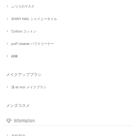
ふつうのマスク
SHINY NAIL シャイニーネイル
Cotton コットン
puff cleaner パフクリーナー
綿棒
メイクアップブラシ
清 et moi メイクブラシ
メンズコスメ
Information
会社紹介