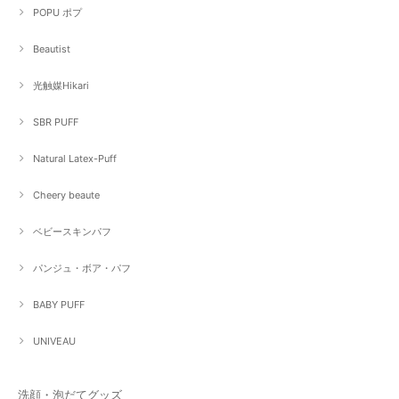
POPU ポプ
Beautist
光触媒Hikari
SBR PUFF
Natural Latex-Puff
Cheery beaute
ベビースキンパフ
パンジュ・ボア・パフ
BABY PUFF
UNIVEAU
洗顔・泡だてグッズ