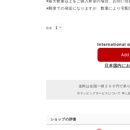
※最大数量以上をご購入希望の場合、お問い合
※郵便での発送になりますが、数量により宅配
数量
International 
Add 
日本国内に
送料は全国一律２００円で承
○ラッピングサービスについて 申し
ショップの評価