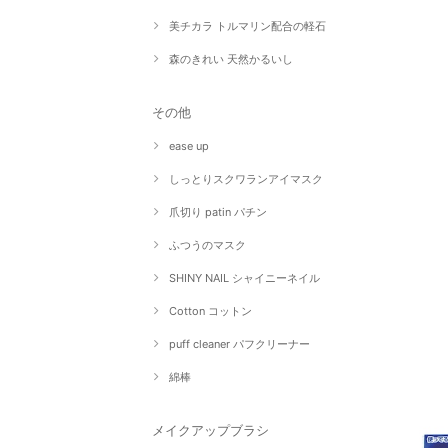
美チカラ トルマリン配合の軽石
森のきれい 天然かるいし
その他
ease up
しっとりスクワランアイマスク
爪切り patin パチン
ふつうのマスク
SHINY NAIL シャイニーネイル
Cotton コットン
puff cleaner パフクリーナー
綿棒
メイクアップブラシ