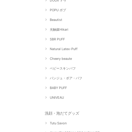
DOUX ドゥ
POPU ポプ
Beautist
光触媒Hikari
SBR PUFF
Natural Latex-Puff
Cheery beaute
ベビースキンパフ
パンジュ・ボア・パフ
BABY PUFF
UNIVEAU
洗顔・泡だてグッズ
Tutu Savon