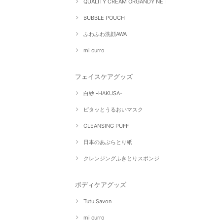
QUALITY CREAM ORGANDY NET
BUBBLE POUCH
ふわふわ洗顔AWA
mi curro
フェイスケアグッズ
白紗 -HAKUSA-
ピタッとうるおいマスク
CLEANSING PUFF
日本のあぶらとり紙
クレンジングふきとりスポンジ
ボディケアグッズ
Tutu Savon
mi curro