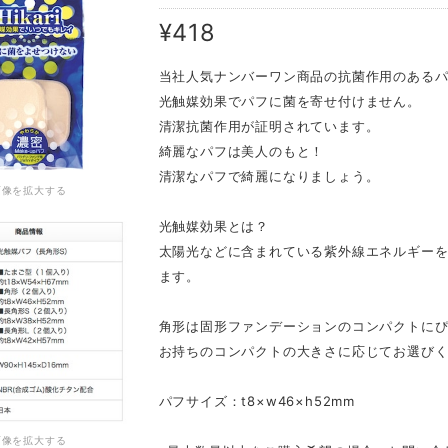
¥418
当社人気ナンバーワン商品の抗菌作用のある
光触媒効果でパフに菌を寄せ付けません。
清潔抗菌作用が証明されています。
綺麗なパフは美人のもと！
清潔なパフで綺麗になりましょう。
画像を拡大する
光触媒効果とは？
太陽光などに含まれている紫外線エネルギー
ます。
角形は固形ファンデーションのコンパクトに
お持ちのコンパクトの大きさに応じてお選び
パフサイズ：t8×w46×h52mm
画像を拡大する