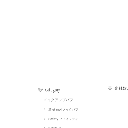
光触媒
Category
メイクアップパフ
清 et moi メイクパフ
Sofitty ソフィッティ