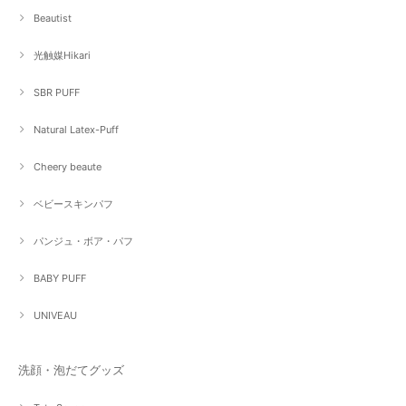
Beautist
光触媒Hikari
SBR PUFF
Natural Latex-Puff
Cheery beaute
ベビースキンパフ
パンジュ・ボア・パフ
BABY PUFF
UNIVEAU
洗顔・泡だてグッズ