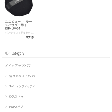
ユニビュー （ ルー
スパウダー用 ）
ISP-UV04
パフサイズ：約φ80×t20mm パッケージサイズ：W105×H150×D22mm 入数：1個 素材：生地/ポリエステル100％、リボン/ポリエステル、中芯/ウレタンフォーム
¥715
Category
メイクアップパフ
清 et moi メイクパフ
Sofitty ソフィッティ
DOUX ドゥ
POPU ポプ