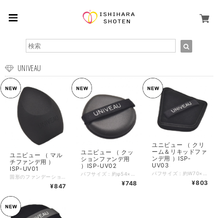
UNIVEAU
ユニビュー （ クリ
ーム＆リキッドファ
ユニビュー （ クッ
ユニビュー （ マル
ンデ用 ）ISP-
ションファンデ用
チファンデ用 ）
UV03
）ISP-UV02
ISP-UV01
パフサイズ：約W70×H75×t18mm パッケージサイズ：W105×H150×D20mm 入数：1個 素材：湿式ウレタン
パフサイズ：約φ54×D8mm パッケージサイズ：W105×H150×D10mm 入数：２個 素材：ポリウレタン
固形のファンデーションからクリームのファンデーションまで幅広く対応した万能3Dスポンジ。UNIVEAUオリジナルカットは尖った部分が顔の細かいところにフィットして使いやく、カットが多く立位することができるので転がり落ちる心配がありません。大きめ3Dスポンジなのでがっつりメイクしたい時にも適しています。水あり水なしで使える両用タイプ。水で膨らみ、グロウ（ツヤ肌）仕上げに ■お手入れ注意事項■ 週に一度お手入れしていただくとより清潔にご利用いただけます。お手入れ方法は、中性洗剤などのクリーナーで洗ってください。最後に残った水分を布などで拭き取って下さい。 お手入れ後、風通しのよい直射日光の当たらない場所でしっかり干して下さい。 ※最大数量以上をご購入希望の場合、お問い合わせ下さい。 ※郵便での発送になりますが、数量により宅配便を使用します（送料は均一です） パフサイズ：約W50×H70×D48mm パッケージサイズ：W105×H150×D50mm 入数：1個 素材：ポリウレタン
¥803
¥748
¥847