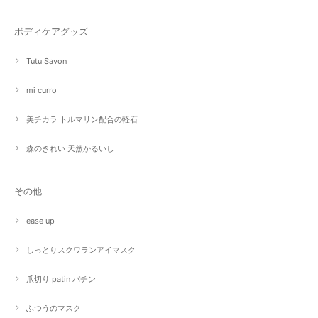
ボディケアグッズ
Tutu Savon
mi curro
美チカラ トルマリン配合の軽石
森のきれい 天然かるいし
その他
ease up
しっとりスクワランアイマスク
爪切り patin パチン
ふつうのマスク