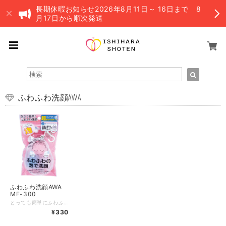
長期休暇お知らせ2026年8月11日～ 16日まで 8
月17日から順次発送
ふわふわ洗顔AWA
ふわふわ洗顔AWA
MF-300
とっても簡単にふわふわ泡が作れる可愛い泡だてネットです。 3つの泡だてネットボールがスピーディーにふわふわ泡を作り出します！ 吸盤フック付きなので洗面周りに固定できて保管にも便利です。 ※最大数量以上をご購入希望の場合、お問い合わせ下さい。 ※郵便での発送になりますが、数量により宅配便を使用します（送料は均一です）
¥330