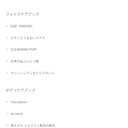
フェイスケアグッズ
白紗 -HAKUSA-
ピタッとうるおいマスク
CLEANSING PUFF
日本のあぶらとり紙
クレンジングふきとりスポンジ
ボディケアグッズ
Tutu Savon
mi curro
美チカラ トルマリン配合の軽石