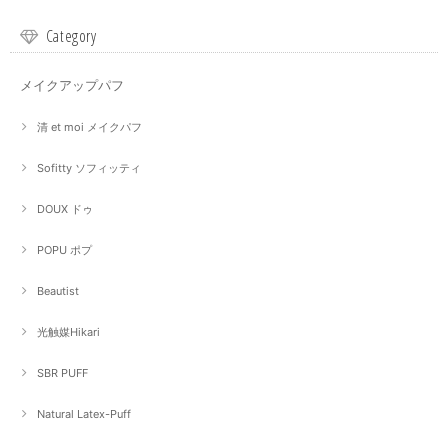
Category
メイクアップパフ
清 et moi メイクパフ
Sofitty ソフィッティ
DOUX ドゥ
POPU ポプ
Beautist
光触媒Hikari
SBR PUFF
Natural Latex-Puff