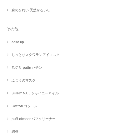
森のきれい 天然かるいし
その他
ease up
しっとりスクワランアイマスク
爪切り patin パチン
ふつうのマスク
SHINY NAIL シャイニーネイル
Cotton コットン
puff cleaner パフクリーナー
綿棒