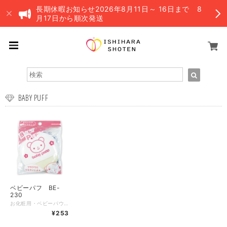
長期休暇お知らせ2026年8月11日～ 16日まで 8
月17日から順次発送
BABY PUFF
ベビーパフ BE-
230
お化粧用・ベビーパウダー用のパフです。 毛足が短めでパウダーが付きすぎません。 さらに育児中にも安定して持ちやすいグローブタイプです。 ベビーパフはお尻用、上半身用、顔用など部位ごとのご使用をお勧めします。 パフサイズ：約t１７×φ８５mm 素材：パイル/コットン１００% プリント生地/コットン１００% サテン生地/ポリエステル６５%、コットン３５% 中芯/ウレタンフォーム 原産国：中国 ※サテン生地は日本 ※最大数量以上をご購入希望の場合、お問い合わせ下さい。 ※郵便での発送になりますが、数量により宅配便を使用します（送料は均一です）
¥253