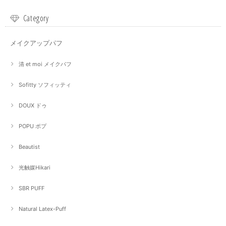
Category
メイクアップパフ
清 et moi メイクパフ
Sofitty ソフィッティ
DOUX ドゥ
POPU ポプ
Beautist
光触媒Hikari
SBR PUFF
Natural Latex-Puff