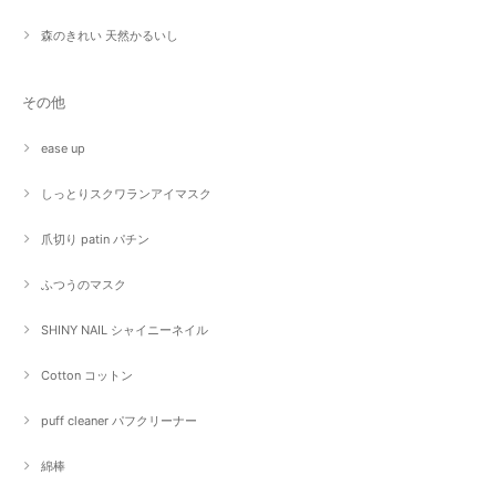
森のきれい 天然かるいし
その他
ease up
しっとりスクワランアイマスク
爪切り patin パチン
ふつうのマスク
SHINY NAIL シャイニーネイル
Cotton コットン
puff cleaner パフクリーナー
綿棒