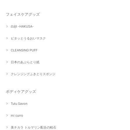
フェイスケアグッズ
白紗 -HAKUSA-
ピタッとうるおいマスク
CLEANSING PUFF
日本のあぶらとり紙
クレンジングふきとりスポンジ
ボディケアグッズ
Tutu Savon
mi curro
美チカラ トルマリン配合の軽石