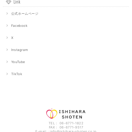
Link
公式ホームページ
Facebook
X
Instagram
YouTube
TikTok
TEL： 06-6771-1822
FAX： 06-6771-9517
E-mail：
info@ishihara-shoten.co.jp