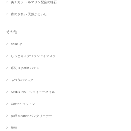
美チカラ トルマリン配合の軽石
森のきれい 天然かるいし
その他
ease up
しっとりスクワランアイマスク
爪切り patin パチン
ふつうのマスク
SHINY NAIL シャイニーネイル
Cotton コットン
puff cleaner パフクリーナー
綿棒