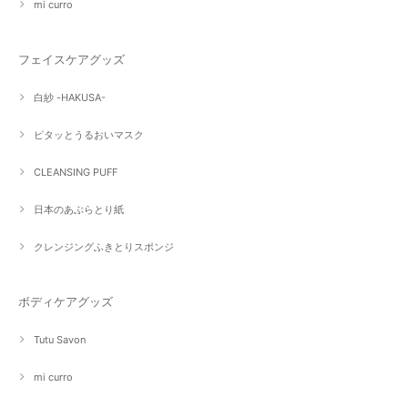
mi curro
フェイスケアグッズ
白紗 -HAKUSA-
ピタッとうるおいマスク
CLEANSING PUFF
日本のあぶらとり紙
クレンジングふきとりスポンジ
ボディケアグッズ
Tutu Savon
mi curro