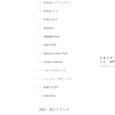
Sofitty ソフィッティ
DOUX ドゥ
POPU ポプ
Beautist
光触媒Hikari
SBR PUFF
Natural Latex-Puff
クオリテ
ット MF
Cheery beaute
ベビースキンパフ
パンジュ・ボア・パフ
BABY PUFF
UNIVEAU
洗顔・泡だてグッズ