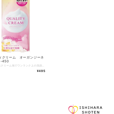
ィクリーム オーガンジーネ
-450
きめ細かい生クリーム泡でワンランク上の洗顔タイムをお楽しみください。 発売当初から200万個突破の超大ヒット商品です。 リピーターさんも続出中！ ※最大数量以上をご購入希望の場合、お問い合わせ下さい。 ※郵便での発送になりますが、数量により宅配便を使用します（送料は均一です）
¥495