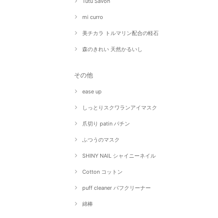
Tutu Savon
mi curro
美チカラ トルマリン配合の軽石
森のきれい 天然かるいし
その他
ease up
しっとりスクワランアイマスク
爪切り patin パチン
ふつうのマスク
SHINY NAIL シャイニーネイル
Cotton コットン
puff cleaner パフクリーナー
綿棒