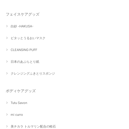
フェイスケアグッズ
白紗 -HAKUSA-
ピタッとうるおいマスク
CLEANSING PUFF
日本のあぶらとり紙
クレンジングふきとりスポンジ
ボディケアグッズ
Tutu Savon
mi curro
美チカラ トルマリン配合の軽石