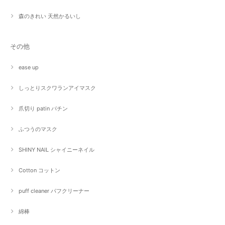
森のきれい 天然かるいし
その他
ease up
しっとりスクワランアイマスク
爪切り patin パチン
ふつうのマスク
SHINY NAIL シャイニーネイル
Cotton コットン
puff cleaner パフクリーナー
綿棒