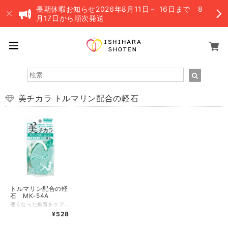
長期休暇お知らせ2026年8月11日～ 16日まで 8
月17日から順次発送
美チカラ トルマリン配合の軽石
トルマリン配合の軽
石 MK-54A
硬くなった角質をケアしてツルツルかかとを保ちます。 鉱山で取れる天然石のトルマリンを配合しています。 使うたびに軽石も削れていつま新しい部分が使えます。 商品サイズ：約w６０×h８０×d２５mm 素材：本体/硬質ポリウレタン（トルマリン配合） ひも/アクリル 原産国：日本 ※最大数量以上をご購入希望の場合、お問い合わせ下さい。 ※郵便での発送になりますが、数量により宅配便を使用します（送料は均一です）
¥528