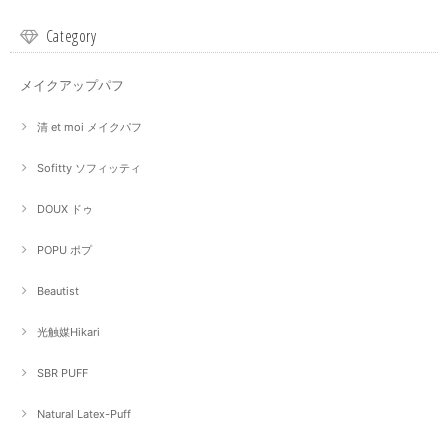
Category
メイクアップパフ
清 et moi メイクパフ
Sofitty ソフィッティ
DOUX ドゥ
POPU ポプ
Beautist
光触媒Hikari
SBR PUFF
Natural Latex-Puff