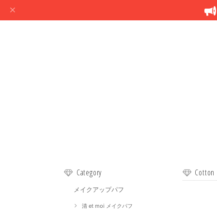
Category
Cott
メイクアップパフ
清 et moi メイクパフ