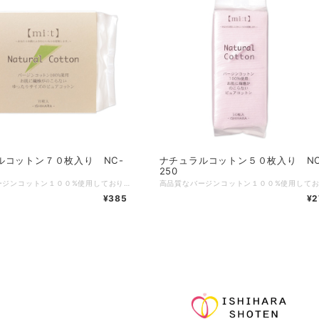
ルコットン７０枚入り NC-
ナチュラルコットン５０枚入り NC
250
高品質なバージンコットン１００%使用しております。 特殊な加工により毛羽立ちにくお肌に繊維が残りにくいので快適にご使用いただけます。 商品サイズ：約w７０×h５０mm 入数：７０枚 素材：バージンコットン 原産国：日本 ※最大数量以上をご購入希望の場合、お問い合わせ下さい。 ※郵便での発送になりますが、数量により宅配便を使用します（送料は均一です）
¥385
¥2