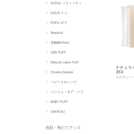
Sofitty ソフィッティ
DOUX ドゥ
POPU ポプ
Beautist
光触媒Hikari
SBR PUFF
Natural Latex-Puff
ナチュラ
350
Cheery beaute
ベビースキンパフ
パンジュ・ボア・パフ
BABY PUFF
UNIVEAU
洗顔・泡だてグッズ