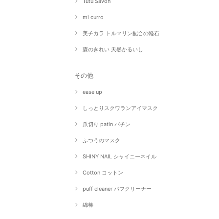
Tutu Savon
mi curro
美チカラ トルマリン配合の軽石
森のきれい 天然かるいし
その他
ease up
しっとりスクワランアイマスク
爪切り patin パチン
ふつうのマスク
SHINY NAIL シャイニーネイル
Cotton コットン
puff cleaner パフクリーナー
綿棒