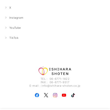
X
Instagram
YouTube
TikTok
TEL： 06-6771-1822
FAX： 06-6771-9517
E-mail：
info@ishihara-shoten.co.jp