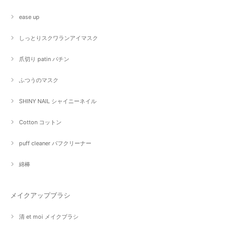
ease up
しっとりスクワランアイマスク
爪切り patin パチン
ふつうのマスク
SHINY NAIL シャイニーネイル
Cotton コットン
puff cleaner パフクリーナー
綿棒
メイクアップブラシ
清 et moi メイクブラシ