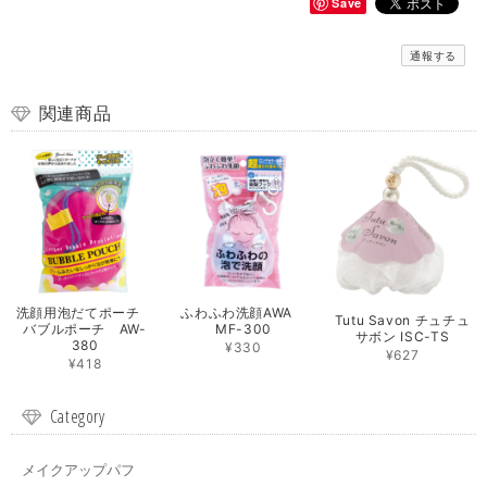
Save
通報する
関連商品
洗顔用泡だてポーチ
ふわふわ洗顔AWA
Tutu Savon チュチュ
バブルポーチ AW-
MF-300
サボン ISC-TS
380
¥330
¥627
¥418
Category
メイクアップパフ