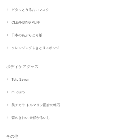
ピタッとうるおいマスク
CLEANSING PUFF
日本のあぶらとり紙
クレンジングふきとりスポンジ
ボディケアグッズ
Tutu Savon
mi curro
美チカラ トルマリン配合の軽石
森のきれい 天然かるいし
その他