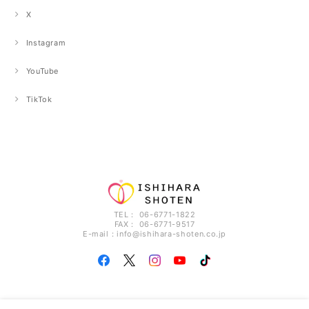
X
Instagram
YouTube
TikTok
TEL： 06-6771-1822
FAX： 06-6771-9517
E-mail：
info@ishihara-shoten.co.jp