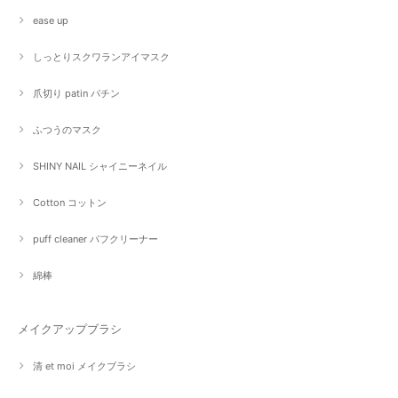
ease up
しっとりスクワランアイマスク
爪切り patin パチン
ふつうのマスク
SHINY NAIL シャイニーネイル
Cotton コットン
puff cleaner パフクリーナー
綿棒
メイクアップブラシ
清 et moi メイクブラシ