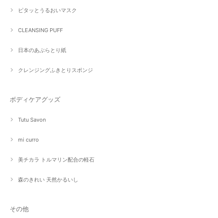
ピタッとうるおいマスク
CLEANSING PUFF
日本のあぶらとり紙
クレンジングふきとりスポンジ
ボディケアグッズ
Tutu Savon
mi curro
美チカラ トルマリン配合の軽石
森のきれい 天然かるいし
その他