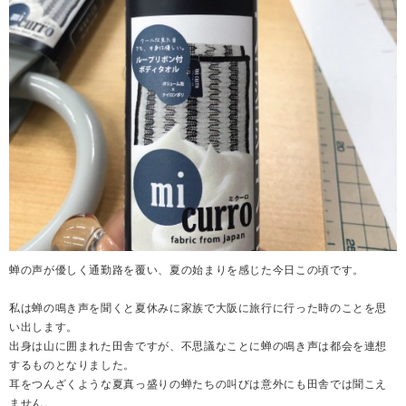
蝉の声が優しく通勤路を覆い、夏の始まりを感じた今日この頃です。
私は蝉の鳴き声を聞くと夏休みに家族で大阪に旅行に行った時のことを思
い出します。
出身は山に囲まれた田舎ですが、不思議なことに蝉の鳴き声は都会を連想
するものとなりました。
耳をつんざくような夏真っ盛りの蝉たちの叫びは意外にも田舎では聞こえ
ません。