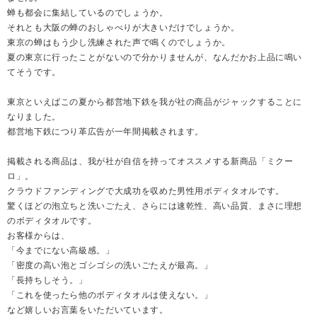
蝉も都会に集結しているのでしょうか。
それとも大阪の蝉のおしゃべりが大きいだけでしょうか。
東京の蝉はもう少し洗練された声で鳴くのでしょうか。
夏の東京に行ったことがないので分かりませんが、なんだかお上品に鳴い
てそうです。
東京といえばこの夏から都営地下鉄を我が社の商品がジャックすることに
なりました。
都営地下鉄につり革広告が一年間掲載されます。
掲載される商品は、我が社が自信を持ってオススメする新商品「ミクー
ロ」。
クラウドファンディングで大成功を収めた男性用ボディタオルです。
驚くほどの泡立ちと洗いごたえ、さらには速乾性、高い品質、まさに理想
のボディタオルです。
お客様からは、
「今までにない高級感。」
「密度の高い泡とゴシゴシの洗いごたえが最高。」
「長持ちしそう。」
「これを使ったら他のボディタオルは使えない。」
など嬉しいお言葉をいただいています。