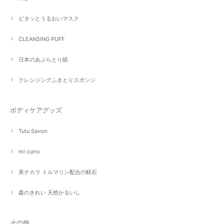
ピタッとうるおいマスク
CLEANSING PUFF
日本のあぶらとり紙
クレンジングふきとりスポンジ
ボディケアグッズ
Tutu Savon
mi curro
美チカラ トルマリン配合の軽石
森のきれい 天然かるいし
その他