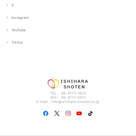
X
Instagram
YouTube
TikTok
TEL： 06-6771-1822
FAX： 06-6771-9517
E-mail：
info@ishihara-shoten.co.jp