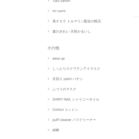
Tutu Savon
mi curro
美チカラ トルマリン配合の軽石
森のきれい 天然かるいし
その他
ease up
しっとりスクワランアイマスク
爪切り patin パチン
ふつうのマスク
SHINY NAIL シャイニーネイル
Cotton コットン
puff cleaner パフクリーナー
綿棒