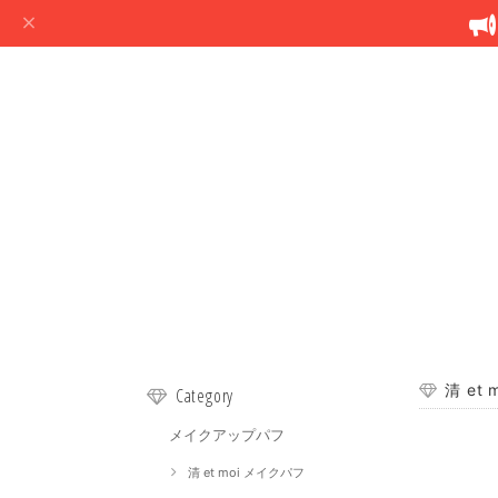
清 et
Category
メイクアップパフ
清 et moi メイクパフ