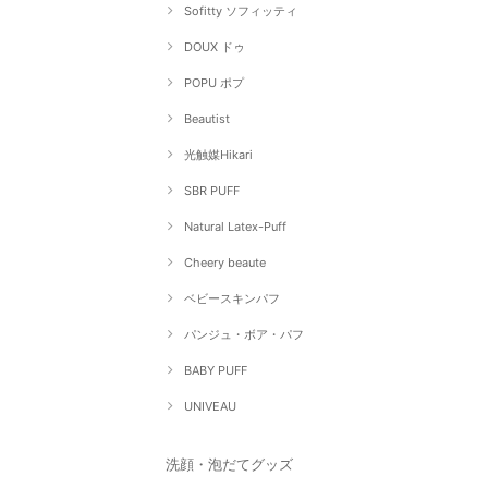
Sofitty ソフィッティ
DOUX ドゥ
POPU ポプ
Beautist
光触媒Hikari
SBR PUFF
Natural Latex-Puff
Cheery beaute
ベビースキンパフ
パンジュ・ボア・パフ
BABY PUFF
UNIVEAU
洗顔・泡だてグッズ