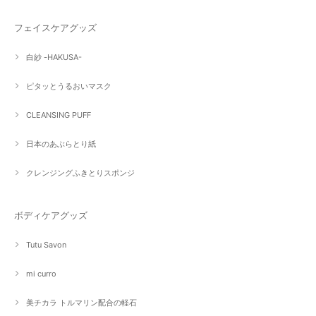
フェイスケアグッズ
白紗 -HAKUSA-
ピタッとうるおいマスク
CLEANSING PUFF
日本のあぶらとり紙
クレンジングふきとりスポンジ
ボディケアグッズ
Tutu Savon
mi curro
美チカラ トルマリン配合の軽石