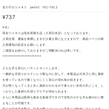
女の子のツメキリ patin2 ISC-TGL2
¥737
※注）
現在ツメキリは現在長期欠品（入荷日未定）となっております。
入荷次第、通販を再開しますが少量入荷になりますので、商品ページの再
入荷通知の設定をお願いします。
ご迷惑をお掛けしておりますがご理解頂ければ幸いです。
************************
どんな爪も安心にパチンとカットします。
一般的な爪切りがステンレス製なのに対して、本製品は日本刀と同じ素材
を使っているので脆くなりにくく安心の切れ味が続きます。
刃が弱くなってくると爪に負担がかかるので柔らかい女性の爪にこそ、し
っかりした素材の爪切りでケアが求められます。
さらに本商品は医師も進める直線刃ですので女性の小さな爪を細やかに整
えることが可能です。
安心の完全日本製で、日本の職人が一つ一つ手作りで制作しております。