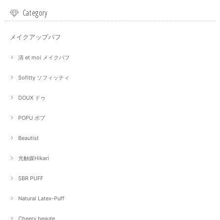
Category
メイクアップパフ
清 et moi メイクパフ
Sofitty ソフィッティ
DOUX ドゥ
POPU ポプ
Beautist
光触媒Hikari
SBR PUFF
Natural Latex-Puff
Cheery beaute