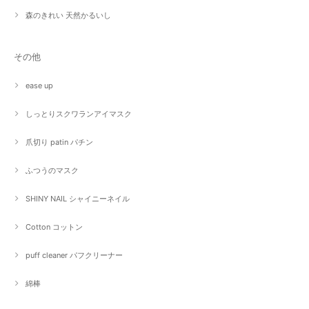
森のきれい 天然かるいし
その他
ease up
しっとりスクワランアイマスク
爪切り patin パチン
ふつうのマスク
SHINY NAIL シャイニーネイル
Cotton コットン
puff cleaner パフクリーナー
綿棒