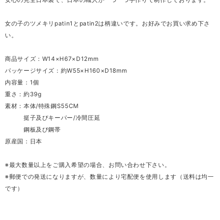
女の子のツメキリpatin1とpatin2は柄違いです。お好みでお買い求め下さ
い。
商品サイズ：W14×H67×D12mm
パッケージサイズ：約W55×H160×D18mm
内容量：1個
重さ：約39g
素材：本体/特殊鋼S55CM
挺子及びキーパー/冷間圧延
鋼板及び鋼帯
原産国：日本
※最大数量以上をご購入希望の場合、お問い合わせ下さい。
※郵便での発送になりますが、数量により宅配便を使用します（送料は均一
です）