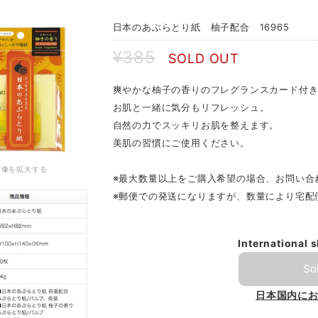
日本のあぶらとり紙 柚子配合 16965
¥385
SOLD OUT
爽やかな柚子の香りのフレグランスカード付
お肌と一緒に気分もリフレッシュ。
自然の力でスッキリお肌を整えます。
美肌の習慣にご使用ください。
画像を拡大する
※最大数量以上をご購入希望の場合、お問い合
※郵便での発送になりますが、数量により宅配
International 
So
日本国内に