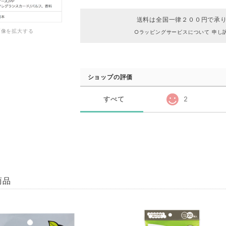
送料は全国一律２００円で承
画像を拡大する
○ラッピングサービスについて 申し
ショップの評価
すべて
2
商品