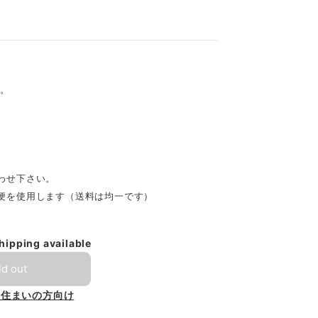
き。
わせ下さい。
便を使用します（送料は均一です）
shipping available
ld out
お住まいの方向け