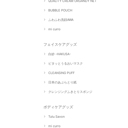
QUALITY CREAM ORGANDY NET
BUBBLE POUCH
ふわふわ洗顔AWA
mi curro
フェイスケアグッズ
白紗 -HAKUSA-
ピタッとうるおいマスク
CLEANSING PUFF
日本のあぶらとり紙
クレンジングふきとりスポンジ
ボディケアグッズ
Tutu Savon
mi curro