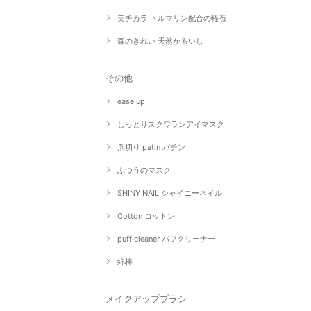
美チカラ トルマリン配合の軽石
森のきれい 天然かるいし
その他
ease up
しっとりスクワランアイマスク
爪切り patin パチン
ふつうのマスク
SHINY NAIL シャイニーネイル
Cotton コットン
puff cleaner パフクリーナー
綿棒
メイクアップブラシ