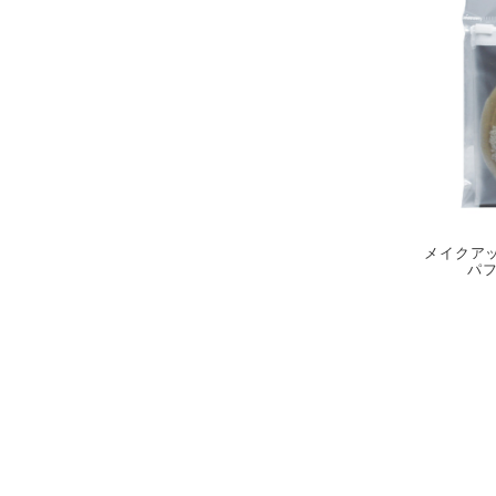
メイクア
パ