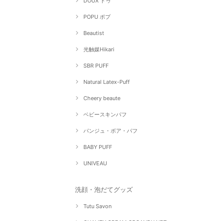
DOUX ドゥ
POPU ポプ
Beautist
光触媒Hikari
SBR PUFF
Natural Latex-Puff
Cheery beaute
ベビースキンパフ
パンジュ・ボア・パフ
BABY PUFF
UNIVEAU
洗顔・泡だてグッズ
Tutu Savon