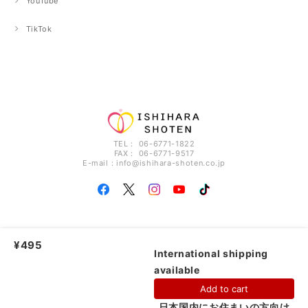
YouTube
TikTok
TEL： 06-6771-1822
FAX： 06-6771-9517
E-mail：
info@ishihara-shoten.co.jp
¥495
ISHIHARA CO., LTD |
プライバシーポリシー
|
特定商取引法に基づく表記
International shipping
available
ショップに質問する
Add to cart
日本国内にお住まいの方向け