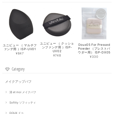
ユニビュー （ クッショ
Doux05 For Pressed
ユニビュー （ マルチフ
ンファンデ用 ）ISP-
Powder （プレストパ
ァンデ用 ）ISP-UV01
UV02
ウダー用） ISP-DX05
¥847
¥748
¥330
Category
メイクアップパフ
清 et moi メイクパフ
Sofitty ソフィッティ
DOUX ドゥ