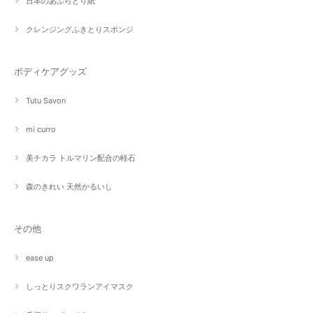
日本のあぶらとり紙
クレンジングふきとりスポンジ
ボディケアグッズ
Tutu Savon
mi curro
美チカラ トルマリン配合の軽石
森のきれい 天然かるいし
その他
ease up
しっとりスクワランアイマスク