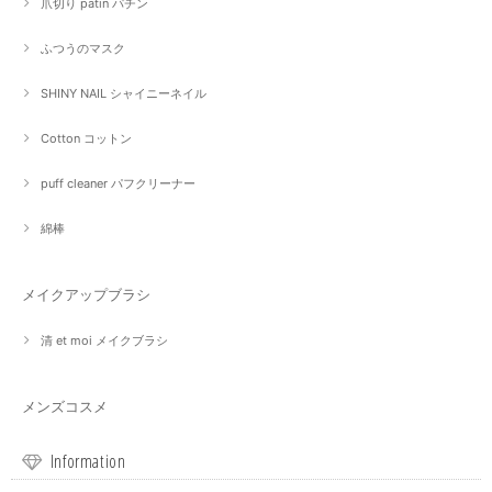
爪切り patin パチン
ふつうのマスク
SHINY NAIL シャイニーネイル
Cotton コットン
puff cleaner パフクリーナー
綿棒
メイクアップブラシ
清 et moi メイクブラシ
メンズコスメ
Information