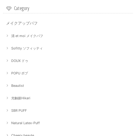
Category
メイクアップパフ
清 et moi メイクパフ
Sofitty ソフィッティ
DOUX ドゥ
POPU ポプ
Beautist
光触媒Hikari
SBR PUFF
Natural Latex-Puff
Cheery beaute