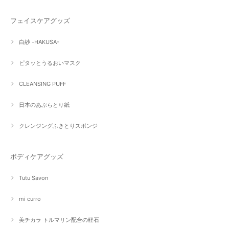
フェイスケアグッズ
白紗 -HAKUSA-
ピタッとうるおいマスク
CLEANSING PUFF
日本のあぶらとり紙
クレンジングふきとりスポンジ
ボディケアグッズ
Tutu Savon
mi curro
美チカラ トルマリン配合の軽石