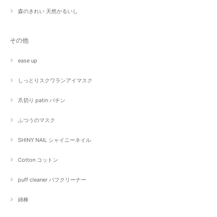
森のきれい 天然かるいし
その他
ease up
しっとりスクワランアイマスク
爪切り patin パチン
ふつうのマスク
SHINY NAIL シャイニーネイル
Cotton コットン
puff cleaner パフクリーナー
綿棒