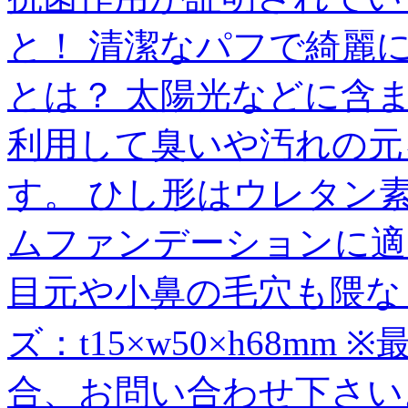
と！ 清潔なパフで綺麗
とは？ 太陽光などに含
利用して臭いや汚れの元
す。 ひし形はウレタン
ムファンデーションに適
目元や小鼻の毛穴も隈な
ズ：t15×w50×h68m
合、お問い合わせ下さい