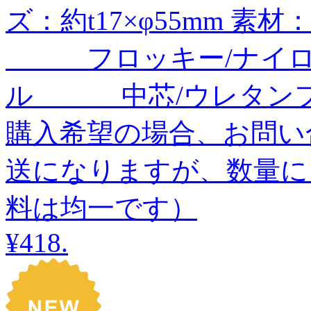
ズ：約t17×φ55mm 
フロッキー/ナイロ
ル 中芯/ウレタンフ
購入希望の場合、お問い
送になりますが、数量に
料は均一です）
¥418
.