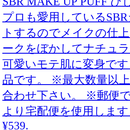
SBR MAKE UP PUFF ひ
プロも愛用しているSB
トするのでメイクの仕上
ークをぼかしてナチュラ
可愛いモテ肌に変身です
品です。 ※最大数量以
合わせ下さい。 ※郵便
より宅配便を使用します
¥539
.