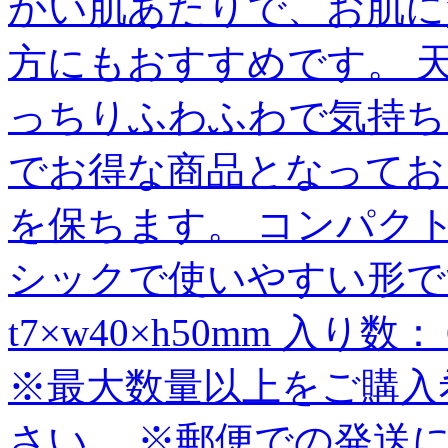
かい肌あたりで、お肌に
方にもおすすめです。 
っちりふわふわで気持ち
でお得な商品となってお
を保ちます。 コンパク
シックで使いやすい形で
t7×w40×h50mm 入
※最大数量以上をご購入
さい。 ※郵便での発送