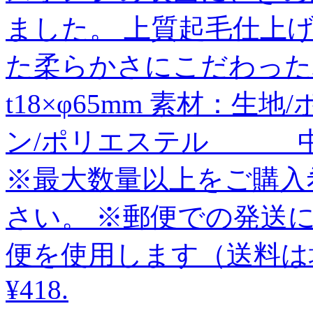
ました。 上質起毛仕上
た柔らかさにこだわった
t18×φ65mm 素材：
ン/ポリエステル 
※最大数量以上をご購入
さい。 ※郵便での発送
便を使用します（送料は
¥418
.