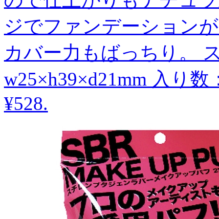
ジでファンデーションが
カバー力もばっちり。 
w25×h39×d21mm 
¥528
.